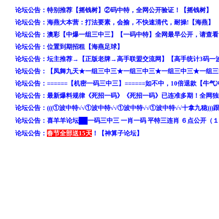
论坛公告：
特别推荐【摇钱树】②码中特，全网公开验证！【摇钱树】
论坛公告：海燕大本营：打法要素，会揄，不快速清代，耐操!
【海燕】
论坛公告：
澳彩【中爆一组三中三】【一码中特】全网最早公开，请查看
论坛公告：
位置到期招租【海燕足球】
论坛公告：坛主推荐→【正版老牌→高手联盟交流网】【高手统计3码一波
论坛公告：【凤舞九天★一组三中三★一组三中三★一组三中三★一组三
论坛公告：======【机密一码三中三】======如不中，10倍退款
【牛气
论坛公告：最新爆料规律《死招一码》《死招一码》已连准多期！全网独
论坛公告：(((①波中特√√①波中特√√①波中特√√①波中特√√十拿九稳))
论坛公告：喜羊羊论坛██一码三中三 一肖一码 平特三连肖 ６点公开（１
论坛公告：
春节全部送15天
！
【神算子论坛】