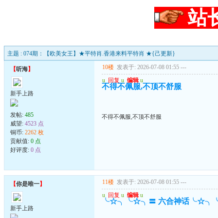
站
主题 : 074期：【欧美女王】★平特肖.香港来料平特肖 ★{己更新}
10楼
发表于: 2026-07-08 01:55
---
【
听海
】
u
回复
u
编辑
u
不得不佩服,不顶不舒服
新手上路
发帖:
485
不得不佩服,不顶不舒服
威望:
4523 点
铜币:
2262 枚
贡献值:
0 点
好评度:
0 点
11楼
发表于: 2026-07-08 01:55
---
【
你是唯一
】
u
回复
u
编辑
u
╰☆╮╰☆╮〓 六合神话╰☆╮
新手上路