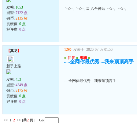
发帖:
1853
╰☆╮╰☆╮〓 六合神话╰☆╮╰☆╮
威望:
7122 点
铜币:
2135 枚
贡献值:
0 点
好评度:
0 点
12楼
发表于: 2026-07-08 01:56
---
【
真龙
】
u
回复
u
编辑
u
.....全网你最优秀....我来顶顶高手
新手上路
发帖:
453
.....全网你最优秀....我来顶顶高手
威望:
4349 点
铜币:
2175 枚
贡献值:
0 点
好评度:
0 点
<<
1
2
>>
[共
2
页] Go