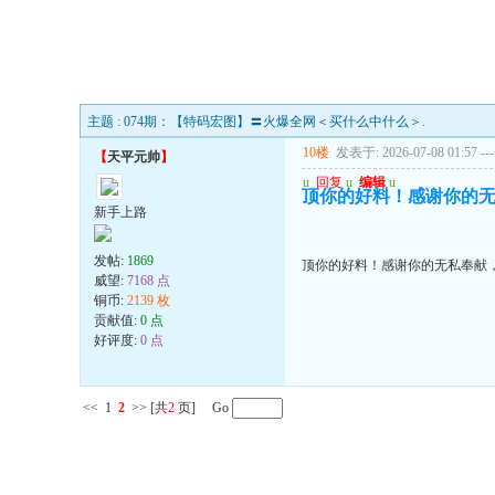
主题 : 074期：【特码宏图】〓火爆全网＜买什么中什么＞.
10楼
发表于: 2026-07-08 01:57
---
【
天平元帅
】
u
回复
u
编辑
u
顶你的好料！感谢你的
新手上路
发帖:
1869
顶你的好料！感谢你的无私奉献
威望:
7168 点
铜币:
2139 枚
贡献值:
0 点
好评度:
0 点
<<
1
2
>>
[共
2
页] Go