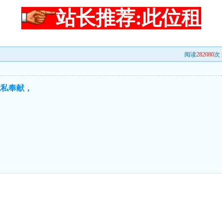
站长推荐:此位租
阅读
282080
次 
无私奉献，
，