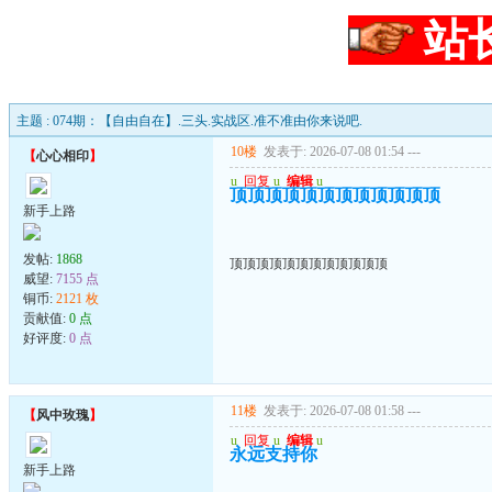
站
主题 : 074期：【自由自在】.三头.实战区.准不准由你来说吧.
10楼
发表于: 2026-07-08 01:54
---
【
心心相印
】
u
回复
u
编辑
u
顶顶顶顶顶顶顶顶顶顶顶顶
新手上路
发帖:
1868
顶顶顶顶顶顶顶顶顶顶顶顶
威望:
7155 点
铜币:
2121 枚
贡献值:
0 点
好评度:
0 点
11楼
发表于: 2026-07-08 01:58
---
【
风中玫瑰
】
u
回复
u
编辑
u
永远支持你
新手上路