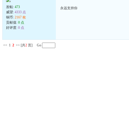
发帖:
473
永远支持你
威望:
4333 点
铜币:
2167 枚
贡献值:
0 点
好评度:
0 点
<<
1
2
>>
[共
2
页] Go