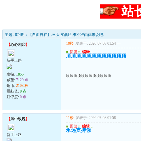
站
主题 : 074期：【自由自在】.三头.实战区.准不准由你来说吧.
10楼
发表于: 2026-07-08 01:54
---
【
心心相印
】
u
回复
u
编辑
u
顶顶顶顶顶顶顶顶顶顶顶顶
新手上路
发帖:
1855
顶顶顶顶顶顶顶顶顶顶顶顶
威望:
7129 点
铜币:
2108 枚
贡献值:
0 点
好评度:
0 点
11楼
发表于: 2026-07-08 01:58
---
【
风中玫瑰
】
u
回复
u
编辑
u
永远支持你
新手上路