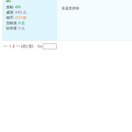
发帖:
459
永远支持你
威望:
4305 点
铜币:
2153 枚
贡献值:
0 点
好评度:
0 点
<<
1
2
>>
[共
2
页] Go