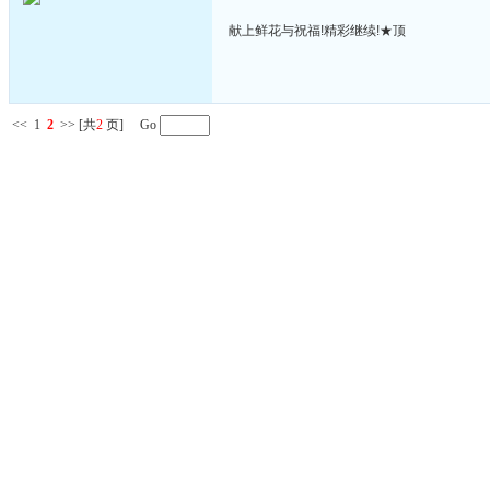
献上鲜花与祝福!精彩继续!★顶
<<
1
2
>>
[共
2
页] Go