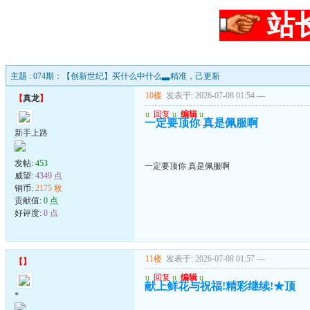
站
主题 : 074期：【创新世纪】买什么中什么▃精准，己更新
10楼
发表于: 2026-07-08 01:54
---
【
真龙
】
u
回复
u
编辑
u
一定要顶你 真是佩服啊
新手上路
发帖:
453
一定要顶你 真是佩服啊
威望:
4349 点
铜币:
2175 枚
贡献值:
0 点
好评度:
0 点
11楼
发表于: 2026-07-08 01:57
---
【
】
u
回复
u
编辑
u
献上鲜花与祝福!精彩继续!★顶
*