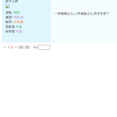
新手上路
发帖:
1923
一怀敬佩之心,二怀感激之心,高手辛苦了
威望:
7145 点
铜币:
2128 枚
贡献值:
0 点
好评度:
0 点
<<
1
2
>>
[共
2
页] Go