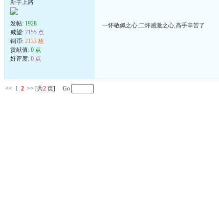
新手上路
发帖:
1928
一怀敬佩之心,二怀感激之心,高手辛苦了
威望:
7155 点
铜币:
2133 枚
贡献值:
0 点
好评度:
0 点
<<
1
2
>>
[共
2
页] Go