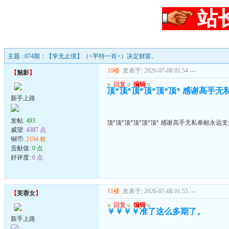
站
主题 : 074期：【学无止境】（<平特一肖>）决定财富、
10楼
发表于: 2026-07-08 01:54
---
【
魅影
】
u
回复
u
编辑
u
顶*顶*顶*顶*顶*顶* 感谢高手
新手上路
发帖:
493
顶*顶*顶*顶*顶*顶* 感谢高手无私奉献永远
威望:
4387 点
铜币:
2194 枚
贡献值:
0 点
好评度:
0 点
11楼
发表于: 2026-07-08 01:55
---
【
芙蓉女
】
u
回复
u
编辑
u
￥￥￥￥准了这么多期了。
新手上路