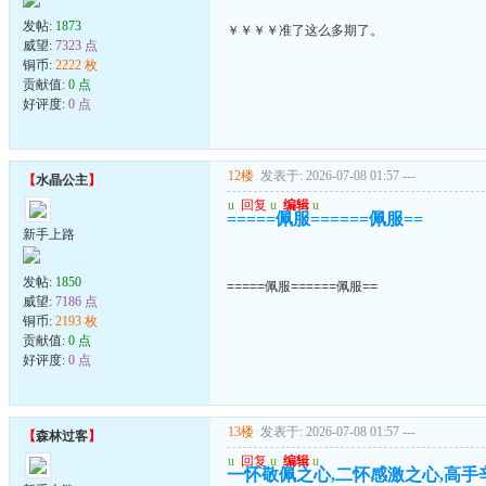
发帖:
1873
￥￥￥￥准了这么多期了。
威望:
7323 点
铜币:
2222 枚
贡献值:
0 点
好评度:
0 点
12楼
发表于: 2026-07-08 01:57
---
【
水晶公主
】
u
回复
u
编辑
u
=====佩服======佩服==
新手上路
发帖:
1850
=====佩服======佩服==
威望:
7186 点
铜币:
2193 枚
贡献值:
0 点
好评度:
0 点
13楼
发表于: 2026-07-08 01:57
---
【
森林过客
】
u
回复
u
编辑
u
一怀敬佩之心,二怀感激之心,高手