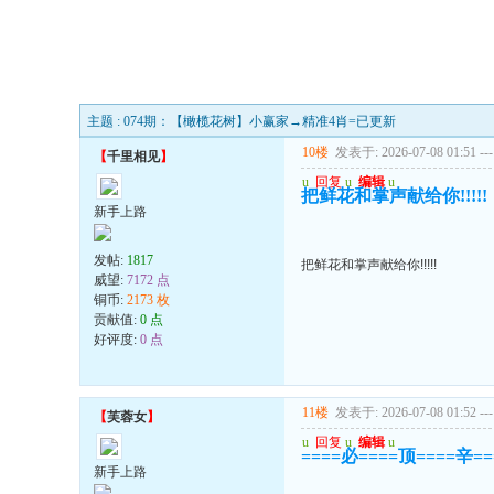
主题 : 074期：【橄榄花树】小赢家→精准4肖=已更新
10楼
发表于: 2026-07-08 01:51
---
【
千里相见
】
u
回复
u
编辑
u
把鲜花和掌声献给你!!!!!
新手上路
发帖:
1817
把鲜花和掌声献给你!!!!!
威望:
7172 点
铜币:
2173 枚
贡献值:
0 点
好评度:
0 点
11楼
发表于: 2026-07-08 01:52
---
【
芙蓉女
】
u
回复
u
编辑
u
====必====顶====辛=
新手上路