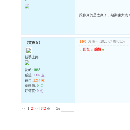
*
跟你真的是太爽了，期期赚大钱
14楼
发表于: 2026-07-08 01:57
---
【
芙蓉女
】
u
回复
u
编辑
u
新手上路
发帖:
1865
威望:
7307 点
铜币:
2214 枚
贡献值:
0 点
好评度:
0 点
<<
1
2
>>
[共
2
页] Go