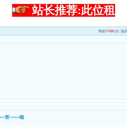
站长推荐:此位租
阅读
376881
次 |
返
===苦====啦