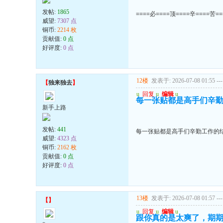
发帖:
1865
====必====顶====辛====苦=
威望:
7307 点
铜币:
2214 枚
贡献值:
0 点
好评度:
0 点
12楼
发表于: 2026-07-08 01:55
---
【
独来独去
】
u
回复
u
编辑
u
每一张贴都是高手们辛勤
新手上路
发帖:
441
每一张贴都是高手们辛勤工作的结
威望:
4323 点
铜币:
2162 枚
贡献值:
0 点
好评度:
0 点
13楼
发表于: 2026-07-08 01:57
---
【
】
u
回复
u
编辑
u
跟你真的是太爽了，期