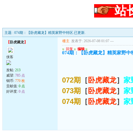
站
主题 : 074期：【卧虎藏龙】精英家野中特区.已更新.
楼主
发表于: 2026-07-08 01:07
---
【
卧虎藏龙
】
u
回复
u
编辑
u
074期：【卧虎藏龙】精英家野中特
侠客
发帖:
213
威望:
785 点
072期
［
卧虎藏龙
］
家
铜币:
770 枚
贡献值:
0 点
073期
［
卧虎藏龙
］
家
好评度:
0 点
074期
［
卧虎藏龙
］
家