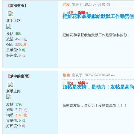
沙发
发表于: 2026-07-08 01:48
---
【
深海蓝玉
】
u
回复
u
编辑
u
把鮮花和掌聲獻給默默工作勤勞
新手上路
发帖:
486
把鮮花和掌聲獻給默默工作勤勞無私的伱！
威望:
4523 点
铜币:
2262 枚
贡献值:
0 点
好评度:
0 点
板凳
发表于: 2026-07-08 01:48
---
【
梦中的童话
】
u
回复
u
编辑
u
顶帖是友情，是动力！发帖是高
新手上路
发帖:
1793
顶帖是友情，是动力！发帖是高尚！！！
威望:
7174 点
铜币:
2163 枚
贡献值:
0 点
好评度:
0 点