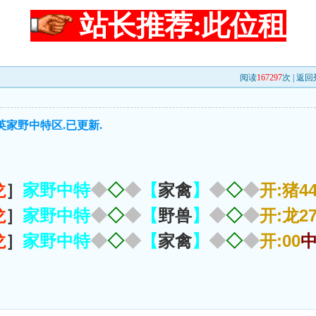
站长推荐:此位租
阅读
167297
次 |
返回
英家野中特区.已更新.
龙
］
家野中特
◆
◇
◆
【
家禽
】
◆
◇
◆
开:猪4
龙
］
家野中特
◆
◇
◆
【
野兽
】
◆
◇
◆
开:龙2
龙
］
家野中特
◆
◇
◆
【
家禽
】
◆
◇
◆
开:00