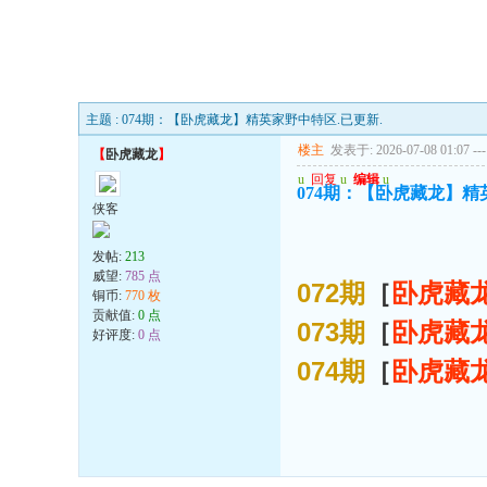
主题 : 074期：【卧虎藏龙】精英家野中特区.已更新.
楼主
发表于: 2026-07-08 01:07
---
【
卧虎藏龙
】
u
回复
u
编辑
u
074期：【卧虎藏龙】精
侠客
发帖:
213
威望:
785 点
072期
［
卧虎藏
铜币:
770 枚
贡献值:
0 点
073期
［
卧虎藏
好评度:
0 点
074期
［
卧虎藏