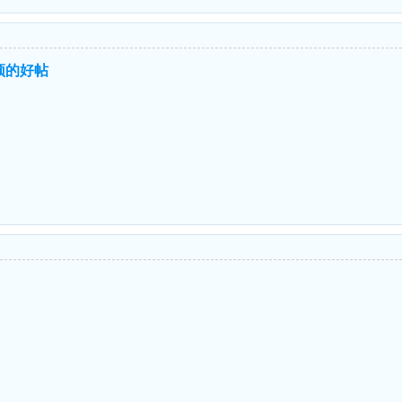
顶的好帖
出