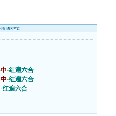
列表
|
关闭本页
4
中
-
红遍六合
7
中
-
红遍六合
中
-
红遍六合