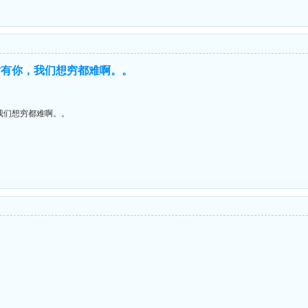
站有你，我们想穷都难啊。。
我们想穷都难啊。。