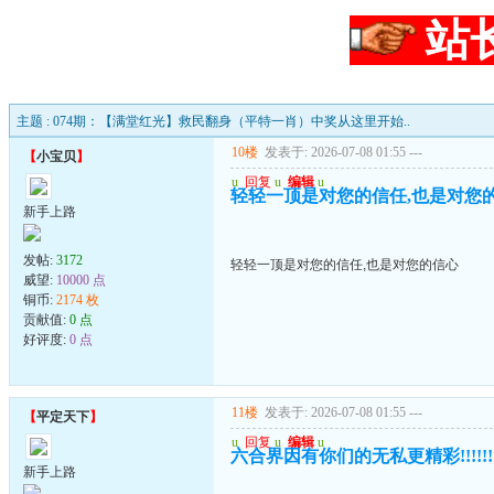
站
主题 : 074期：【满堂红光】救民翻身（平特一肖）中奖从这里开始..
10楼
发表于: 2026-07-08 01:55
---
【
小宝贝
】
u
回复
u
编辑
u
轻轻一顶是对您的信任,也是对您
新手上路
发帖:
3172
轻轻一顶是对您的信任,也是对您的信心
威望:
10000 点
铜币:
2174 枚
贡献值:
0 点
好评度:
0 点
11楼
发表于: 2026-07-08 01:55
---
【
平定天下
】
u
回复
u
编辑
u
六合界因有你们的无私更精彩!!!!!!!
新手上路