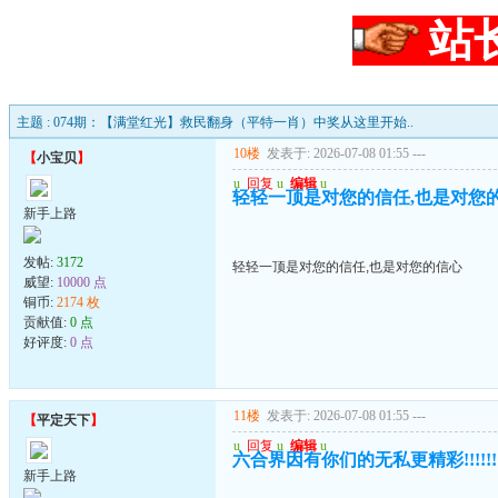
站
主题 : 074期：【满堂红光】救民翻身（平特一肖）中奖从这里开始..
10楼
发表于: 2026-07-08 01:55
---
【
小宝贝
】
u
回复
u
编辑
u
轻轻一顶是对您的信任,也是对您
新手上路
发帖:
3172
轻轻一顶是对您的信任,也是对您的信心
威望:
10000 点
铜币:
2174 枚
贡献值:
0 点
好评度:
0 点
11楼
发表于: 2026-07-08 01:55
---
【
平定天下
】
u
回复
u
编辑
u
六合界因有你们的无私更精彩!!!!!!!
新手上路