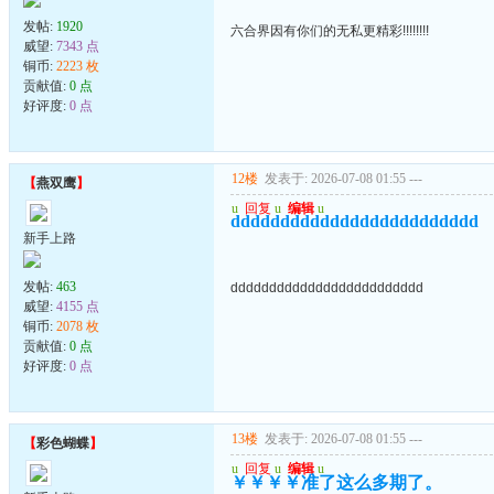
发帖:
1920
六合界因有你们的无私更精彩!!!!!!!!
威望:
7343 点
铜币:
2223 枚
贡献值:
0 点
好评度:
0 点
12楼
发表于: 2026-07-08 01:55
---
【
燕双鹰
】
u
回复
u
编辑
u
ddddddddddddddddddddddddd
新手上路
发帖:
463
ddddddddddddddddddddddddd
威望:
4155 点
铜币:
2078 枚
贡献值:
0 点
好评度:
0 点
13楼
发表于: 2026-07-08 01:55
---
【
彩色蝴蝶
】
u
回复
u
编辑
u
￥￥￥￥准了这么多期了。