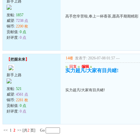
新手上路
发帖:
1857
高手您辛苦啦,奉上一杯香茶,愿高手期期精彩
威望:
7238 点
铜币:
2200 枚
贡献值:
0 点
好评度:
0 点
14楼
发表于: 2026-07-08 01:57
---
【
把握未来
】
u
回复
u
编辑
u
实力超凡!大家有目共睹!
新手上路
发帖:
521
实力超凡!大家有目共睹!
威望:
4561 点
铜币:
2281 枚
贡献值:
0 点
好评度:
0 点
<<
1
2
>>
[共
2
页] Go