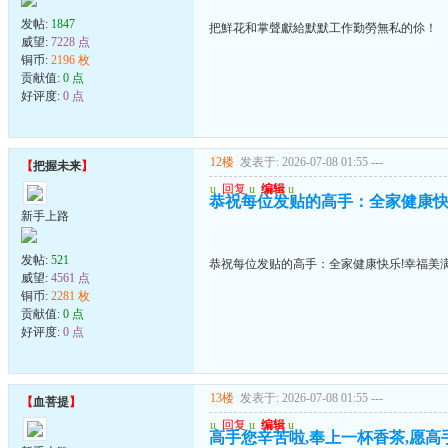
发帖:
1847
把鮮花和掌聲獻給默默工作勤勞無私的伱！
威望:
7228 点
铜币:
2196 枚
贡献值:
0 点
好评度:
0 点
12楼
发表于: 2026-07-08 01:55
---
【
把握未来
】
u
回复
u
编辑
u
恭祝每位发贴的高手：全家健康快
新手上路
发帖:
521
恭祝每位发贴的高手：全家健康快乐!幸福美满
威望:
4561 点
铜币:
2281 枚
贡献值:
0 点
好评度:
0 点
13楼
发表于: 2026-07-08 01:55
---
【
血菩提
】
u
回复
u
编辑
u
高手您辛苦啦,奉上一杯香茶,愿高