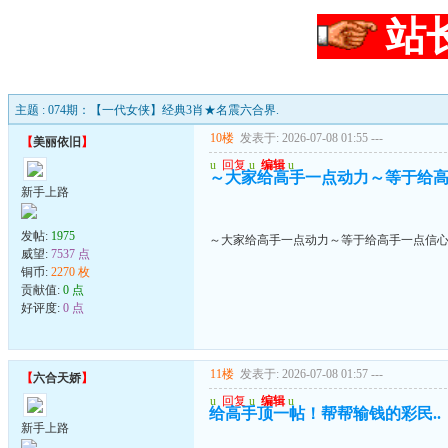
站
主题 : 074期：【一代女侠】经典3肖★名震六合界.
10楼
发表于: 2026-07-08 01:55
---
【
美丽依旧
】
u
回复
u
编辑
u
～大家给高手一点动力～等于给
新手上路
发帖:
1975
～大家给高手一点动力～等于给高手一点信
威望:
7537 点
铜币:
2270 枚
贡献值:
0 点
好评度:
0 点
11楼
发表于: 2026-07-08 01:57
---
【
六合天娇
】
u
回复
u
编辑
u
给高手顶一帖！帮帮输钱的彩民..
新手上路