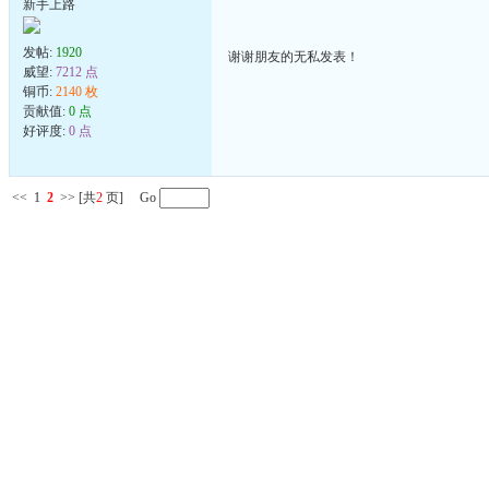
新手上路
发帖:
1920
谢谢朋友的无私发表！
威望:
7212 点
铜币:
2140 枚
贡献值:
0 点
好评度:
0 点
<<
1
2
>>
[共
2
页] Go