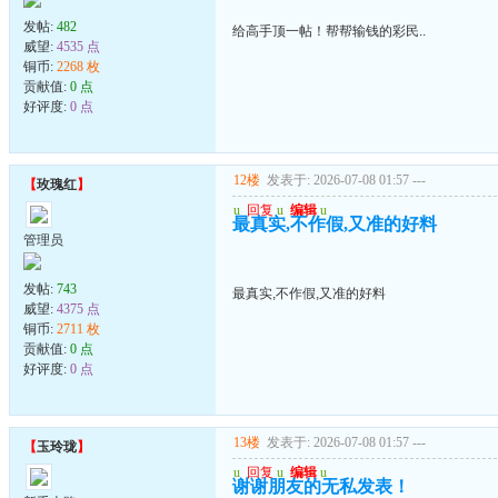
发帖:
482
给高手顶一帖！帮帮输钱的彩民..
威望:
4535 点
铜币:
2268 枚
贡献值:
0 点
好评度:
0 点
12楼
发表于: 2026-07-08 01:57
---
【
玫瑰红
】
u
回复
u
编辑
u
最真实,不作假,又准的好料
管理员
发帖:
743
最真实,不作假,又准的好料
威望:
4375 点
铜币:
2711 枚
贡献值:
0 点
好评度:
0 点
13楼
发表于: 2026-07-08 01:57
---
【
玉玲珑
】
u
回复
u
编辑
u
谢谢朋友的无私发表！