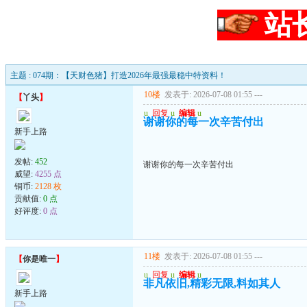
站
主题 : 074期：【天财色猪】打造2026年最强最稳中特资料！
10楼
发表于: 2026-07-08 01:55
---
【
丫头
】
u
回复
u
编辑
u
谢谢你的每一次辛苦付出
新手上路
发帖:
452
谢谢你的每一次辛苦付出
威望:
4255 点
铜币:
2128 枚
贡献值:
0 点
好评度:
0 点
11楼
发表于: 2026-07-08 01:55
---
【
你是唯一
】
u
回复
u
编辑
u
非凡依旧,精彩无限,料如其人
新手上路