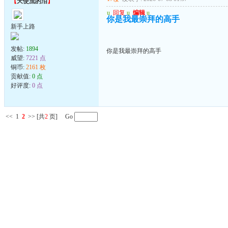
【
天使流的泪
】
u
回复
u
编辑
u
你是我最崇拜的高手
新手上路
发帖:
1894
你是我最崇拜的高手
威望:
7221 点
铜币:
2161 枚
贡献值:
0 点
好评度:
0 点
<<
1
2
>>
[共
2
页] Go