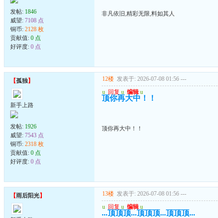
发帖:
1846
非凡依旧,精彩无限,料如其人
威望:
7108 点
铜币:
2128 枚
贡献值:
0 点
好评度:
0 点
12楼
发表于: 2026-07-08 01:56
---
【
孤独
】
u
回复
u
编辑
u
顶你再大中！！
新手上路
发帖:
1926
顶你再大中！！
威望:
7543 点
铜币:
2318 枚
贡献值:
0 点
好评度:
0 点
13楼
发表于: 2026-07-08 01:56
---
【
雨后阳光
】
u
回复
u
编辑
u
...顶顶顶...顶顶顶...顶顶顶...