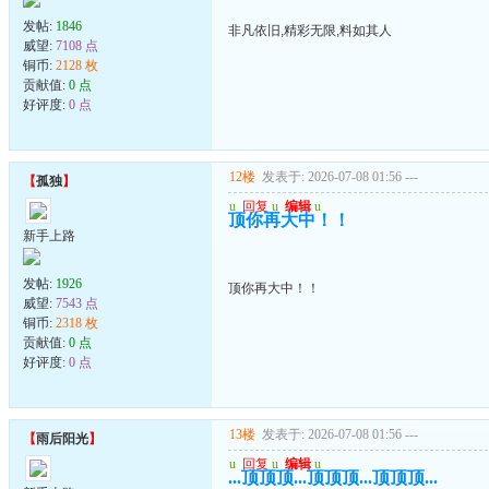
发帖:
1846
非凡依旧,精彩无限,料如其人
威望:
7108 点
铜币:
2128 枚
贡献值:
0 点
好评度:
0 点
12楼
发表于: 2026-07-08 01:56
---
【
孤独
】
u
回复
u
编辑
u
顶你再大中！！
新手上路
发帖:
1926
顶你再大中！！
威望:
7543 点
铜币:
2318 枚
贡献值:
0 点
好评度:
0 点
13楼
发表于: 2026-07-08 01:56
---
【
雨后阳光
】
u
回复
u
编辑
u
...顶顶顶...顶顶顶...顶顶顶...