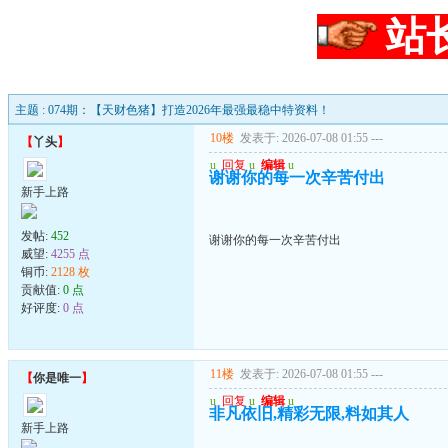
站
主题 : 074期：【天财色猪】打造2026年最强最稳中特资料！
10楼
发表于: 2026-07-08 01:55
---
【
丫头
】
u
回复
u
编辑
u
谢谢你的每一次辛苦付出
新手上路
发帖:
452
谢谢你的每一次辛苦付出
威望:
4255 点
铜币:
2128 枚
贡献值:
0 点
好评度:
0 点
11楼
发表于: 2026-07-08 01:55
---
【
你是唯一
】
u
回复
u
编辑
u
非凡依旧,精彩无限,料如其人
新手上路