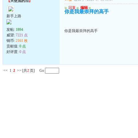
【
天使流的泪
】
u
回复
u
编辑
u
你是我最崇拜的高手
新手上路
发帖:
1894
你是我最崇拜的高手
威望:
7221 点
铜币:
2161 枚
贡献值:
0 点
好评度:
0 点
<<
1
2
>>
[共
2
页] Go