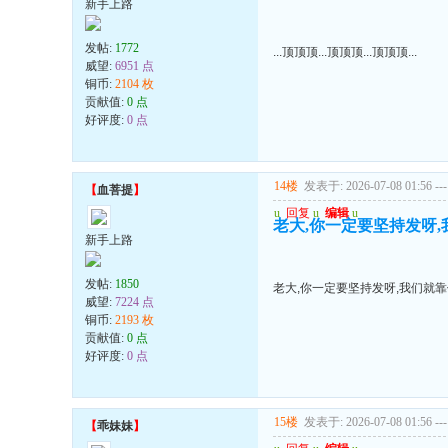
新手上路
发帖:
1772
...顶顶顶...顶顶顶...顶顶顶...
威望:
6951 点
铜币:
2104 枚
贡献值:
0 点
好评度:
0 点
14楼
发表于: 2026-07-08 01:56
---
【
血菩提
】
u
回复
u
编辑
u
老大,你一定要坚持发呀
新手上路
发帖:
1850
老大,你一定要坚持发呀,我们就
威望:
7224 点
铜币:
2193 枚
贡献值:
0 点
好评度:
0 点
15楼
发表于: 2026-07-08 01:56
---
【
乖妹妹
】