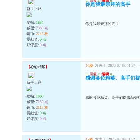
u
回复
u
编辑
u
你是我最崇拜的高手
新手上路
发帖:
1884
你是我最崇拜的高手
威望:
7360 点
铜币:
2245 枚
贡献值:
0 点
好评度:
0 点
16楼
发表于: 2026-07-08 01:57
---
【
心心相印
】
u
回复
u
编辑
u
感谢各位精英、高手们
新手上路
发帖:
1860
感谢各位精英、高手们提供品好
威望:
7139 点
铜币:
2113 枚
贡献值:
0 点
好评度:
0 点
17楼
发表于: 2026-07-08 01:57
---