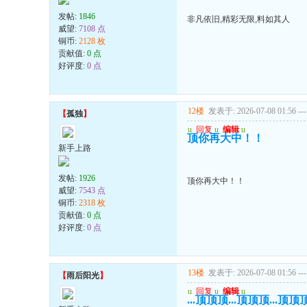
发帖:
1846
非凡依旧,精彩无限,料如其人
威望:
7108 点
铜币:
2128 枚
贡献值:
0 点
好评度:
0 点
12楼
发表于: 2026-07-08 01:56
---
【
孤独
】
u
回复
u
编辑
u
顶你再大中！！
新手上路
发帖:
1926
顶你再大中！！
威望:
7543 点
铜币:
2318 枚
贡献值:
0 点
好评度:
0 点
13楼
发表于: 2026-07-08 01:56
---
【
雨后阳光
】
u
回复
u
编辑
u
...顶顶顶...顶顶顶...顶顶顶.