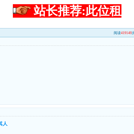
站长推荐:此位租
阅读
419149
次
出
其人