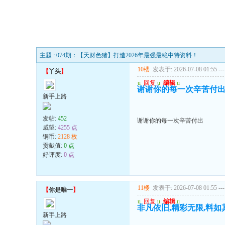
主题 : 074期：【天财色猪】打造2026年最强最稳中特资料！
10楼
发表于: 2026-07-08 01:55
---
【
丫头
】
u
回复
u
编辑
u
谢谢你的每一次辛苦付
新手上路
发帖:
452
谢谢你的每一次辛苦付出
威望:
4255 点
铜币:
2128 枚
贡献值:
0 点
好评度:
0 点
11楼
发表于: 2026-07-08 01:55
---
【
你是唯一
】
u
回复
u
编辑
u
非凡依旧,精彩无限,料如
新手上路