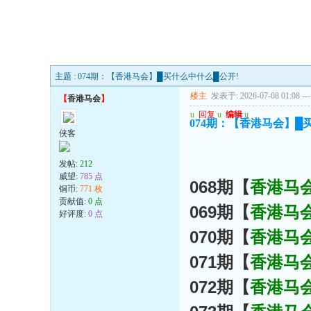
主题 : 074期：【香港马会】█买什么中什么█公开!
楼主
发表于: 2026-07-08 01:08
---
【
香港马会
】
u
回复
u
编辑
u
074期：【香港马会】█
侠客
发帖:
212
威望:
785 点
068期【
香港马
铜币:
771 枚
贡献值:
0 点
069期【
香港马
好评度:
0 点
070期【
香港马
071期【
香港马
072期【
香港马