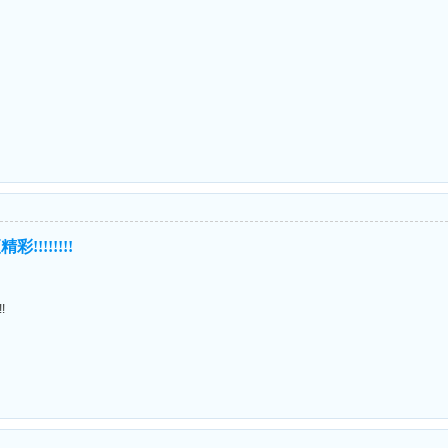
!!!!!!!
!