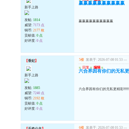
赢赢赢赢赢赢赢赢赢赢
新手上路
发帖:
1814
赢赢赢赢赢赢赢赢赢赢
威望:
7173 点
铜币:
2177 枚
贡献值:
0 点
好评度:
0 点
5楼
发表于: 2026-07-08 01:53
---
【
香妃
】
u
回复
u
编辑
u
六合界因有你们的无私更精彩!
新手上路
发帖:
1885
六合界因有你们的无私更精彩!!!!!!!
威望:
7240 点
铜币:
2192 枚
贡献值:
0 点
好评度:
0 点
6楼
发表于: 2026-07-08 01:53
---
【
千姿公主
】