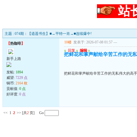
站
主题 : 074期：【逍遥书生】■→平特一肖→■连续爆中!
10楼
发表于: 2026-07-08 01:57
---
【
热咖啡
】
u
回复
u
编辑
u
把鲜花和掌声献给辛苦工作的无
新手上路
发帖:
1894
把鲜花和掌声献给辛苦工作的无私伟大的高
威望:
7229 点
铜币:
2164 枚
贡献值:
0 点
好评度:
0 点
<<
1
2
>>
[共
2
页] Go