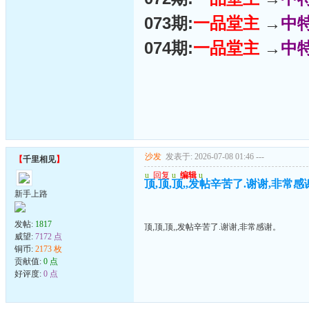
073期:
一品堂主
→
中
074期:
一品堂主
→
中
沙发
发表于: 2026-07-08 01:46
---
【
千里相见
】
u
回复
u
编辑
u
顶,顶,顶,,发帖辛苦了.谢谢,非常感
新手上路
发帖:
1817
顶,顶,顶,,发帖辛苦了.谢谢,非常感谢。
威望:
7172 点
铜币:
2173 枚
贡献值:
0 点
好评度:
0 点