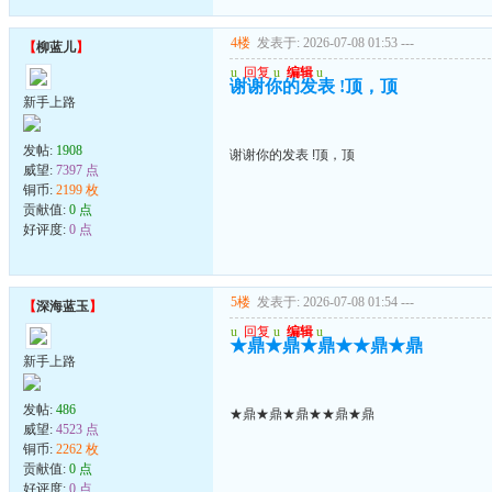
4楼
发表于: 2026-07-08 01:53
---
【
柳蓝儿
】
u
回复
u
编辑
u
谢谢你的发表 !顶，顶
新手上路
发帖:
1908
谢谢你的发表 !顶，顶
威望:
7397 点
铜币:
2199 枚
贡献值:
0 点
好评度:
0 点
5楼
发表于: 2026-07-08 01:54
---
【
深海蓝玉
】
u
回复
u
编辑
u
★鼎★鼎★鼎★★鼎★鼎
新手上路
发帖:
486
★鼎★鼎★鼎★★鼎★鼎
威望:
4523 点
铜币:
2262 枚
贡献值:
0 点
好评度:
0 点