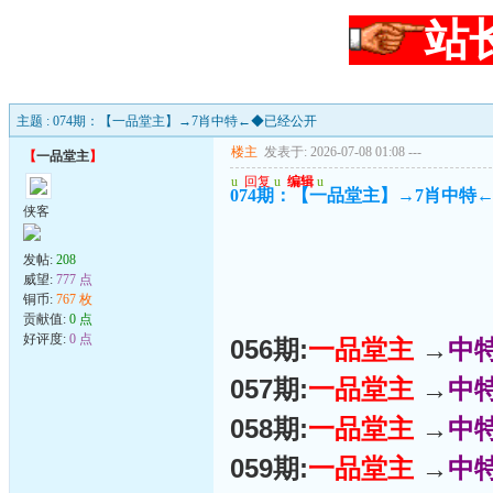
站
主题 : 074期：【一品堂主】→7肖中特←◆已经公开
楼主
发表于: 2026-07-08 01:08
---
【
一品堂主
】
u
回复
u
编辑
u
074期：【一品堂主】→7肖中特
侠客
发帖:
208
威望:
777 点
铜币:
767 枚
贡献值:
0 点
好评度:
0 点
056期:
一品堂主
→
中
057期:
一品堂主
→
中
058期:
一品堂主
→
中
059期:
一品堂主
→
中