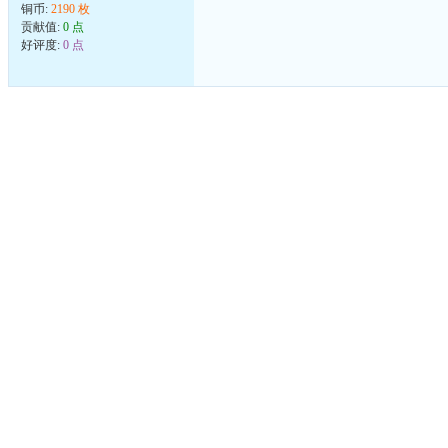
铜币:
2190 枚
贡献值:
0 点
好评度:
0 点