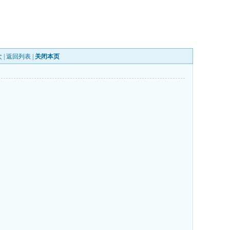
 |
返回列表
|
关闭本页