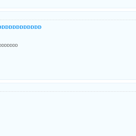
DDDDDDDDDDDD
DDDDDDD