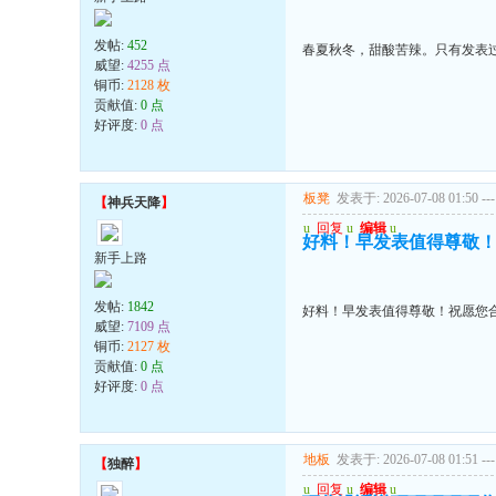
发帖:
452
春夏秋冬，甜酸苦辣。只有发表
威望:
4255 点
铜币:
2128 枚
贡献值:
0 点
好评度:
0 点
板凳
发表于: 2026-07-08 01:50
---
【
神兵天降
】
u
回复
u
编辑
u
好料！早发表值得尊敬
新手上路
发帖:
1842
好料！早发表值得尊敬！祝愿您
威望:
7109 点
铜币:
2127 枚
贡献值:
0 点
好评度:
0 点
地板
发表于: 2026-07-08 01:51
---
【
独醉
】
u
回复
u
编辑
u