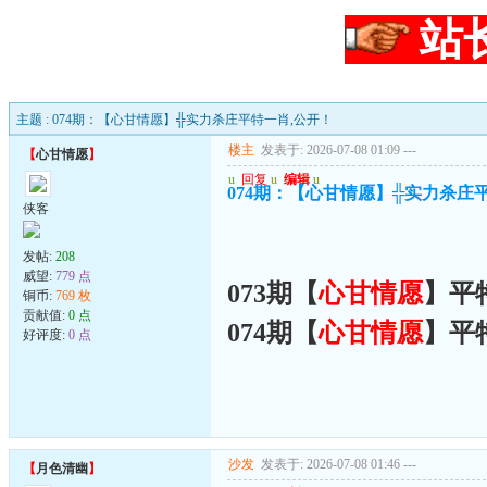
站
主题 : 074期：【心甘情愿】╬实力杀庄平特一肖,公开！
楼主
发表于: 2026-07-08 01:09
---
【
心甘情愿
】
u
回复
u
编辑
u
074期：【心甘情愿】╬实力杀庄
侠客
发帖:
208
威望:
779 点
073期【
心甘情愿
】平
铜币:
769 枚
贡献值:
0 点
074期【
心甘情愿
】平
好评度:
0 点
沙发
发表于: 2026-07-08 01:46
---
【
月色清幽
】