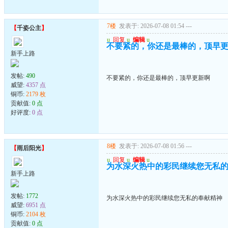
7楼
发表于: 2026-07-08 01:54
---
【
千姿公主
】
u
回复
u
编辑
u
不要紧的，你还是最棒的，顶早
新手上路
发帖:
490
不要紧的，你还是最棒的，顶早更新啊
威望:
4357 点
铜币:
2179 枚
贡献值:
0 点
好评度:
0 点
8楼
发表于: 2026-07-08 01:56
---
【
雨后阳光
】
u
回复
u
编辑
u
为水深火热中的彩民继续您无私
新手上路
发帖:
1772
为水深火热中的彩民继续您无私的奉献精神
威望:
6951 点
铜币:
2104 枚
贡献值:
0 点