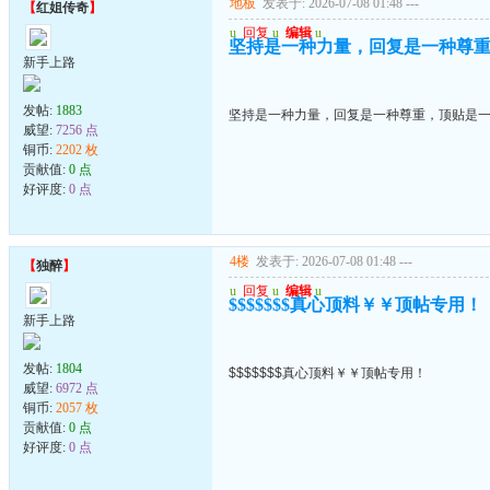
地板
发表于: 2026-07-08 01:48
---
【
红姐传奇
】
u
回复
u
编辑
u
坚持是一种力量，回复是一种尊
新手上路
发帖:
1883
坚持是一种力量，回复是一种尊重，顶贴是
威望:
7256 点
铜币:
2202 枚
贡献值:
0 点
好评度:
0 点
4楼
发表于: 2026-07-08 01:48
---
【
独醉
】
u
回复
u
编辑
u
$$$$$$$真心顶料￥￥顶帖专用！
新手上路
发帖:
1804
$$$$$$$真心顶料￥￥顶帖专用！
威望:
6972 点
铜币:
2057 枚
贡献值:
0 点
好评度:
0 点