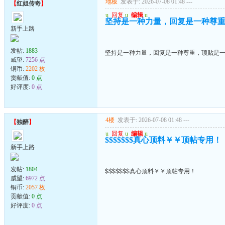
地板
发表于: 2026-07-08 01:48
---
【
红姐传奇
】
u
回复
u
编辑
u
坚持是一种力量，回复是一种尊
新手上路
发帖:
1883
坚持是一种力量，回复是一种尊重，顶贴是
威望:
7256 点
铜币:
2202 枚
贡献值:
0 点
好评度:
0 点
4楼
发表于: 2026-07-08 01:48
---
【
独醉
】
u
回复
u
编辑
u
$$$$$$$真心顶料￥￥顶帖专用！
新手上路
发帖:
1804
$$$$$$$真心顶料￥￥顶帖专用！
威望:
6972 点
铜币:
2057 枚
贡献值:
0 点
好评度:
0 点