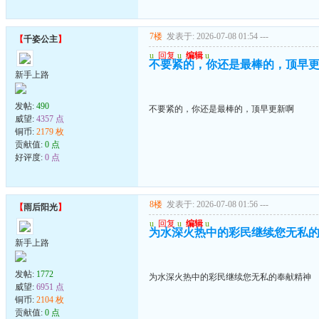
7楼
发表于: 2026-07-08 01:54
---
【
千姿公主
】
u
回复
u
编辑
u
不要紧的，你还是最棒的，顶早
新手上路
发帖:
490
不要紧的，你还是最棒的，顶早更新啊
威望:
4357 点
铜币:
2179 枚
贡献值:
0 点
好评度:
0 点
8楼
发表于: 2026-07-08 01:56
---
【
雨后阳光
】
u
回复
u
编辑
u
为水深火热中的彩民继续您无私
新手上路
发帖:
1772
为水深火热中的彩民继续您无私的奉献精神
威望:
6951 点
铜币:
2104 枚
贡献值:
0 点