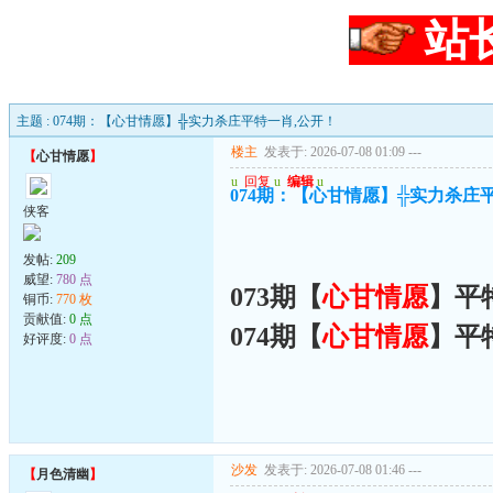
站
主题 : 074期：【心甘情愿】╬实力杀庄平特一肖,公开！
楼主
发表于: 2026-07-08 01:09
---
【
心甘情愿
】
u
回复
u
编辑
u
074期：【心甘情愿】╬实力杀庄
侠客
发帖:
209
威望:
780 点
073期【
心甘情愿
】平
铜币:
770 枚
贡献值:
0 点
074期【
心甘情愿
】平
好评度:
0 点
沙发
发表于: 2026-07-08 01:46
---
【
月色清幽
】