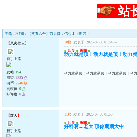
站
主题 : 074期：【笑看六合】前后肖，信心比上期强！
10楼
发表于: 2026-07-08 01:54
---
【
风火佳人
】
u
回复
u
编辑
u
动力就是顶！动力就是顶！动力
新手上路
发帖:
1941
动力就是顶！动力就是顶！动力就是顶！动
威望:
7335 点
铜币:
2246 枚
贡献值:
0 点
好评度:
0 点
11楼
发表于: 2026-07-08 01:55
---
【
红人
】
u
回复
u
编辑
u
好料啊....老大 顶你期期大中
新手上路