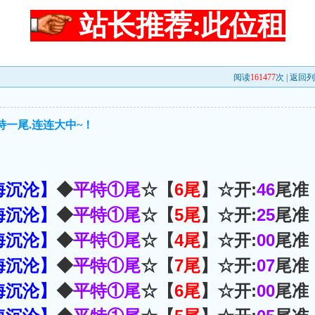
站长推荐:此位租
阅读
161477
次 |
返回列
特一尾.连连大中~！
海沉沦】
◆
平特①尾
☆【
6尾
】☆开:
46
尾准
海沉沦】
◆
平特①尾
☆【
5尾
】☆开:
25
尾准
海沉沦】
◆
平特①尾
☆【
4尾
】☆开:
00
尾准
海沉沦】
◆
平特①尾
☆【
7尾
】☆开:
07
尾准
海沉沦】
◆
平特①尾
☆【
6尾
】☆开:
00
尾准