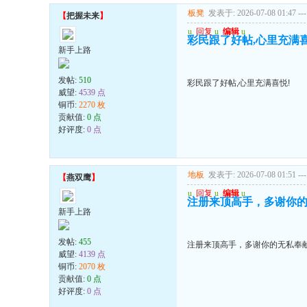
板凳
发表于: 2026-07-08 01:47
---
【
把握未来
】
u
回复
u
编辑
u
彩民跟了好帖,心里充满喜
新手上路
发帖:
510
彩民跟了好帖,心里充满喜悦!
威望:
4539 点
铜币:
2270 枚
贡献值:
0 点
好评度:
0 点
地板
发表于: 2026-07-08 01:51
---
【
燕双鹰
】
u
回复
u
编辑
u
注册来顶高手，多谢你
新手上路
发帖:
455
注册来顶高手，多谢你的无私奉
威望:
4139 点
铜币:
2070 枚
贡献值:
0 点
好评度:
0 点