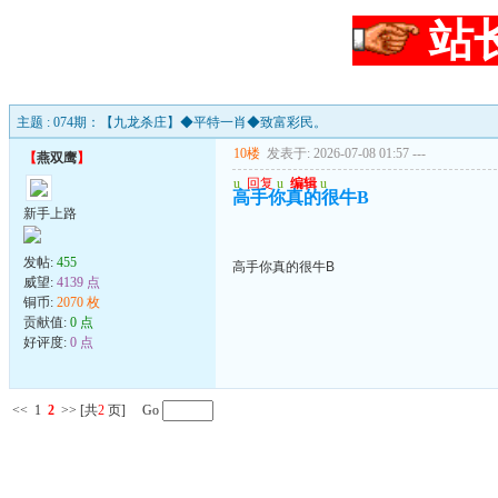
站
主题 : 074期：【九龙杀庄】◆平特一肖◆致富彩民。
10楼
发表于: 2026-07-08 01:57
---
【
燕双鹰
】
u
回复
u
编辑
u
高手你真的很牛B
新手上路
发帖:
455
高手你真的很牛B
威望:
4139 点
铜币:
2070 枚
贡献值:
0 点
好评度:
0 点
<<
1
2
>>
[共
2
页] Go