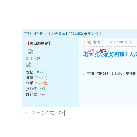
主题 : 074期：【六合黄金】特码单双★实力高手！
10楼
发表于: 2026-07-08 01:56
---
【
深山悠林客
】
u
回复
u
编辑
u
老大!把你的好料顶上去
新手上路
发帖:
1858
老大!把你的好料顶上去,让更多
威望:
7139 点
铜币:
2122 枚
贡献值:
0 点
好评度:
0 点
<<
1
2
>>
[共
2
页] Go