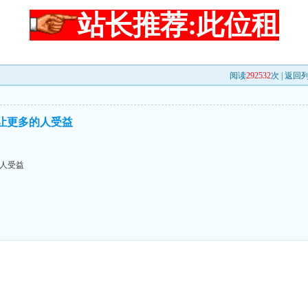
站长推荐:此位租
阅读
292532
次 |
返回
,让更多的人受益
的人受益