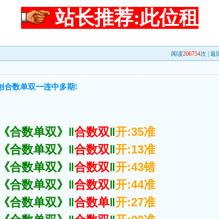
站长推荐:此位租
阅读
206754
次 |
返
创合数单双━连中多期!
《合数单双》‖
合数双
‖
开:35准
《合数单双》‖
合数双
‖
开:13准
《合数单双》‖
合数双
‖
开:43错
《合数单双》‖
合数双
‖
开:44准
《合数单双》‖
合数单
‖
开:27准