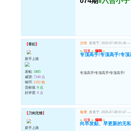
074期
‖六合小子
沙发
发表于: 2026-07-08 01:46
---
【
香妃
】
u
回复
u
编辑
u
专顶高手!专顶高手!专顶
新手上路
发帖:
1885
专顶高手!专顶高手!专顶高手!
威望:
7240 点
铜币:
2192 枚
贡献值:
0 点
好评度:
0 点
板凳
发表于: 2026-07-08 01:47
---
【
刀剑无情
】
u
回复
u
编辑
u
向早发贴、早更新的无私
新手上路