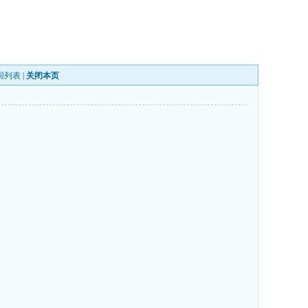
回列表
|
关闭本页