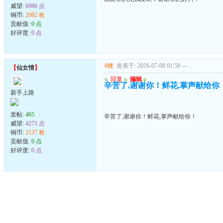
威望:
6986 点
铜币:
2082 枚
贡献值:
0 点
好评度:
0 点
8楼
发表于: 2026-07-08 01:58
---
【
仙女情
】
u
回复
u
编辑
u
辛苦了,谢谢你！鲜花,掌声献给你
新手上路
发帖:
465
辛苦了,谢谢你！鲜花,掌声献给你！
威望:
4273 点
铜币:
2137 枚
贡献值:
0 点
好评度:
0 点