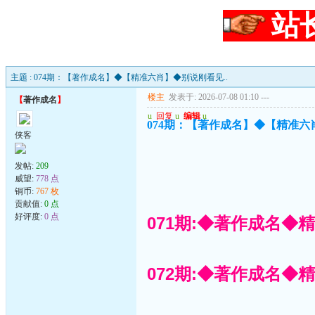
站
主题 : 074期：【著作成名】◆【精准六肖】◆别说刚看见..
楼主
发表于: 2026-07-08 01:10
---
【
著作成名
】
u
回复
u
编辑
u
074期：【著作成名】◆【精准六
侠客
发帖:
209
威望:
778 点
铜币:
767 枚
贡献值:
0 点
好评度:
0 点
071期:◆著作成名◆
072期:◆著作成名◆