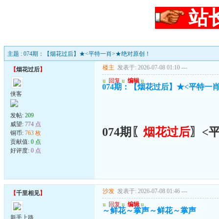
站
主题 : 074期：【烟花过后】★<平特一肖>★绝对原创！
楼主
发表于: 2026-07-08 01:10
---
【
烟花过后
】
u
回复
u
编辑
u
074期：【烟花过后】★<平特一
侠客
发帖:
209
威望:
774 点
074期〖
烟花过后
〗<
铜币:
763 枚
贡献值:
0 点
好评度:
0 点
沙发
发表于: 2026-07-08 01:46
---
【
千里相见
】
u
回复
u
编辑
u
～鲜花～掌声～鲜花～掌声
新手上路