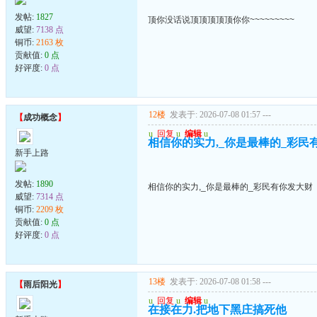
发帖:
1827
顶你没话说顶顶顶顶顶你你~~~~~~~~~
威望:
7138 点
铜币:
2163 枚
贡献值:
0 点
好评度:
0 点
12楼
发表于: 2026-07-08 01:57
---
【
成功概念
】
u
回复
u
编辑
u
相信你的实力,_你是最棒的_彩民
新手上路
发帖:
1890
相信你的实力,_你是最棒的_彩民有你发大财
威望:
7314 点
铜币:
2209 枚
贡献值:
0 点
好评度:
0 点
13楼
发表于: 2026-07-08 01:58
---
【
雨后阳光
】
u
回复
u
编辑
u
在接在力.把地下黑庄搞死他