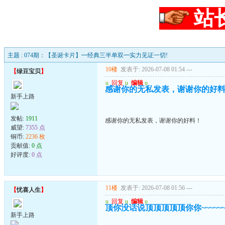
站
主题 : 074期：【圣诞卡片】━经典三半单双━实力见证一切!
10楼
发表于: 2026-07-08 01:54
---
【
绿豆宝贝
】
u
回复
u
编辑
u
感谢你的无私发表，谢谢你的好
新手上路
发帖:
1911
感谢你的无私发表，谢谢你的好料！
威望:
7355 点
铜币:
2236 枚
贡献值:
0 点
好评度:
0 点
11楼
发表于: 2026-07-08 01:56
---
【
忧喜人生
】
u
回复
u
编辑
u
顶你没话说顶顶顶顶顶你你~~~~~~~
新手上路