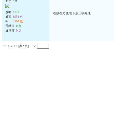
新手上路
发帖:
1772
在接在力.把地下黑庄搞死他
威望:
6951 点
铜币:
2104 枚
贡献值:
0 点
好评度:
0 点
<<
1
2
>>
[共
2
页] Go