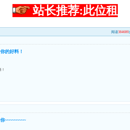
站长推荐:此位租
阅读
384689
谢你的好料！
料！
~~~~~~~~