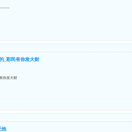
~~~~
棒的_彩民有你发大财
民有你发大财
死他