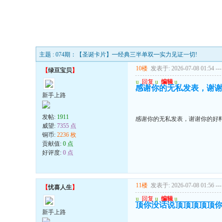
主题 : 074期：【圣诞卡片】━经典三半单双━实力见证一切!
10楼
发表于: 2026-07-08 01:54
---
【
绿豆宝贝
】
u
回复
u
编辑
u
感谢你的无私发表，谢
新手上路
发帖:
1911
感谢你的无私发表，谢谢你的好
威望:
7355 点
铜币:
2236 枚
贡献值:
0 点
好评度:
0 点
11楼
发表于: 2026-07-08 01:56
---
【
忧喜人生
】
u
回复
u
编辑
u
顶你没话说顶顶顶顶顶你你~
新手上路