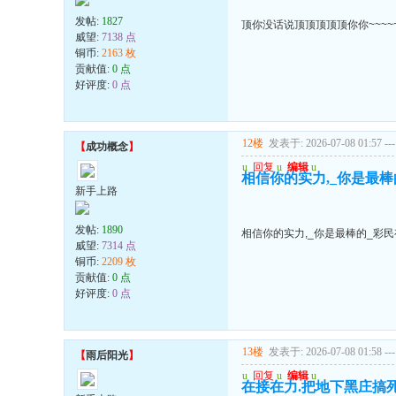
发帖:
1827
顶你没话说顶顶顶顶顶你你~~~~~
威望:
7138 点
铜币:
2163 枚
贡献值:
0 点
好评度:
0 点
12楼
发表于: 2026-07-08 01:57
---
【
成功概念
】
u
回复
u
编辑
u
相信你的实力,_你是最
新手上路
发帖:
1890
相信你的实力,_你是最棒的_彩
威望:
7314 点
铜币:
2209 枚
贡献值:
0 点
好评度:
0 点
13楼
发表于: 2026-07-08 01:58
---
【
雨后阳光
】
u
回复
u
编辑
u
在接在力.把地下黑庄搞