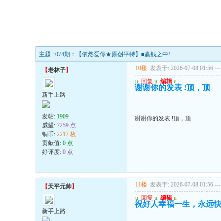
主题 : 074期：【依然爱你★原创平特】≡赢钱之中!
10楼
发表于: 2026-07-08 01:56
---
【
老林子
】
u
回复
u
编辑
u
谢谢你的发表 !顶，顶
新手上路
发帖:
1909
谢谢你的发表 !顶，顶
威望:
7259 点
铜币:
2217 枚
贡献值:
0 点
好评度:
0 点
11楼
发表于: 2026-07-08 01:56
---
【
天平元帅
】
u
回复
u
编辑
u
祝好人幸福一生，永远
新手上路