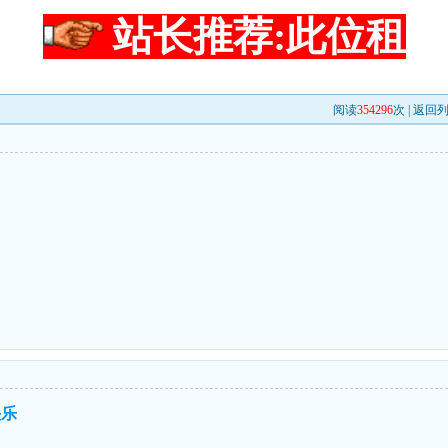
站长推荐:此位租
阅读
354296
次 |
返回
快乐