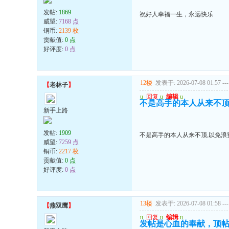
发帖:
1869
祝好人幸福一生，永远快乐
威望:
7168 点
铜币:
2139 枚
贡献值:
0 点
好评度:
0 点
12楼
发表于: 2026-07-08 01:57
---
【
老林子
】
u
回复
u
编辑
u
不是高手的本人从来不顶
新手上路
发帖:
1909
不是高手的本人从来不顶,以免浪
威望:
7259 点
铜币:
2217 枚
贡献值:
0 点
好评度:
0 点
13楼
发表于: 2026-07-08 01:58
---
【
燕双鹰
】
u
回复
u
编辑
u
发帖是心血的奉献，顶帖