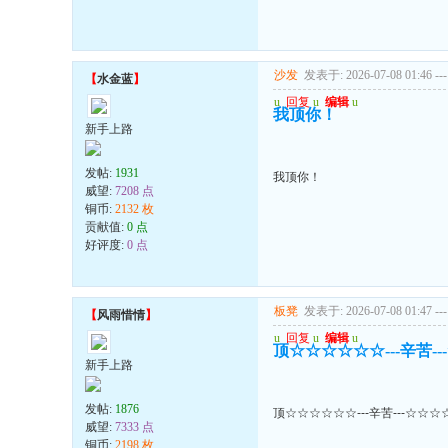
沙发
发表于: 2026-07-08 01:46
---
【
水金蓝
】
u
回复
u
编辑
u
我顶你！
新手上路
发帖:
1931
我顶你！
威望:
7208 点
铜币:
2132 枚
贡献值:
0 点
好评度:
0 点
板凳
发表于: 2026-07-08 01:47
---
【
风雨惜情
】
u
回复
u
编辑
u
顶☆☆☆☆☆☆---辛苦-
新手上路
发帖:
1876
顶☆☆☆☆☆☆---辛苦---☆☆
威望:
7333 点
铜币:
2198 枚