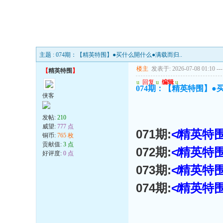
主题 : 074期：【精英特围】●买什么開什么●满载而归..
楼主
发表于: 2026-07-08 01:10
---
【
精英特围
】
u
回复
u
编辑
u
074期：【精英特围】●
侠客
发帖:
210
威望:
777 点
071期:
≮精英特围
铜币:
765 枚
贡献值:
3 点
072期:
≮精英特围
好评度:
0 点
073期:
≮精英特围
074期:
≮精英特围