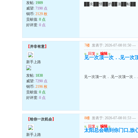
发帖:
1909
██友██情██的██顶██帖██
威望:
7190 点
铜币:
2129 枚
贡献值:
0 点
好评度:
0 点
7楼
发表于: 2026-07-08 01:50
---
【
并非有意
】
u
回复
u
编辑
u
见一次顶一次．.见一次顶
新手上路
发帖:
1838
见一次顶一次．.见一次顶一次．.
威望:
7290 点
铜币:
2196 枚
贡献值:
0 点
好评度:
0 点
8楼
发表于: 2026-07-08 01:53
---
【
给你一次机会
】
u
回复
u
编辑
u
太阳总会晒到你门口,放心
新手上路