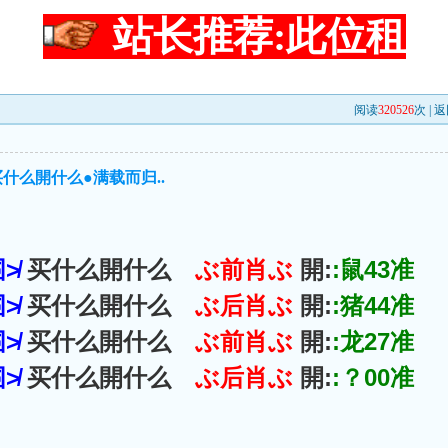
站长推荐:此位租
阅读
320526
次 |
返
买什么開什么●满载而归..
≯
买什么開什么
ぶ前肖ぶ
開:
:鼠43准
≯
买什么開什么
ぶ后肖ぶ
開:
:猪44准
≯
买什么開什么
ぶ前肖ぶ
開:
:龙27准
≯
买什么開什么
ぶ后肖ぶ
開:
:？00准