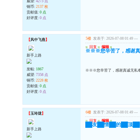
威望:
4273 点
铜币:
2137 枚
贡献值:
0 点
好评度:
0 点
5楼
发表于: 2026-07-08 01:49
---
【
风中飞燕
】
u
回复
u
编辑
u
※※※您辛苦了，感谢
新手上路
发帖:
1867
※※※您辛苦了，感谢真诚无私
威望:
7358 点
铜币:
2228 枚
贡献值:
0 点
好评度:
0 点
6楼
发表于: 2026-07-08 01:49
---
【
玉玲珑
】
u
回复
u
编辑
u
██友██情██的██顶██
新手上路