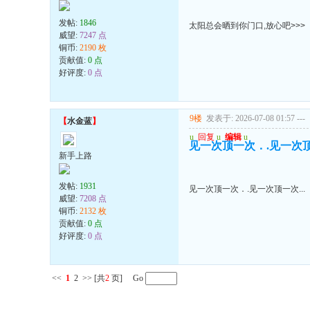
发帖:
1846
太阳总会晒到你门口,放心吧>>>
威望:
7247 点
铜币:
2190 枚
贡献值:
0 点
好评度:
0 点
9楼
发表于: 2026-07-08 01:57
---
【
水金蓝
】
u
回复
u
编辑
u
见一次顶一次．.见一次顶一
新手上路
发帖:
1931
见一次顶一次．.见一次顶一次...
威望:
7208 点
铜币:
2132 枚
贡献值:
0 点
好评度:
0 点
<<
1
2
>>
[共
2
页] Go