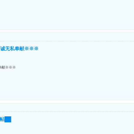
真诚无私奉献※※※
奉献※※※
帖██