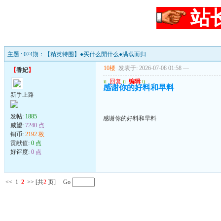
站
主题 : 074期：【精英特围】●买什么開什么●满载而归..
10楼
发表于: 2026-07-08 01:58
---
【
香妃
】
u
回复
u
编辑
u
感谢你的好料和早料
新手上路
发帖:
1885
感谢你的好料和早料
威望:
7240 点
铜币:
2192 枚
贡献值:
0 点
好评度:
0 点
<<
1
2
>>
[共
2
页] Go