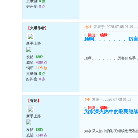
贡献值:
0 点
好评度:
0 点
地板
发表于: 2026-07-08 01:49
---
【
火爆作者
】
u
回复
u
编辑
u
顶啊、、、、、、、厉
新手上路
发帖:
1882
顶啊、、、、、、、厉害的高手
威望:
7089 点
铜币:
2125 枚
贡献值:
0 点
好评度:
0 点
4楼
发表于: 2026-07-08 01:53
---
【
香妃
】
u
回复
u
编辑
u
为水深火热中的彩民继
新手上路
发帖:
1885
为水深火热中的彩民继续您无私
威望:
7240 点