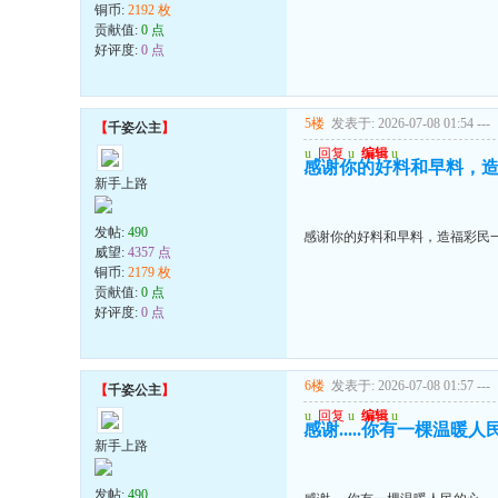
铜币:
2192 枚
贡献值:
0 点
好评度:
0 点
5楼
发表于: 2026-07-08 01:54
---
【
千姿公主
】
u
回复
u
编辑
u
感谢你的好料和早料，
新手上路
发帖:
490
感谢你的好料和早料，造福彩民
威望:
4357 点
铜币:
2179 枚
贡献值:
0 点
好评度:
0 点
6楼
发表于: 2026-07-08 01:57
---
【
千姿公主
】
u
回复
u
编辑
u
感谢.....你有一棵温暖人
新手上路
发帖:
490