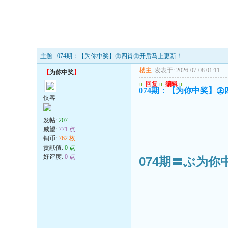
主题 : 074期：【为你中奖】㊣四肖㊣开后马上更新！
楼主
发表于: 2026-07-08 01:11
---
【
为你中奖
】
u
回复
u
编辑
u
074期：【为你中奖】
侠客
发帖:
207
威望:
771 点
铜币:
762 枚
贡献值:
0 点
好评度:
0 点
074期〓ぶ为你