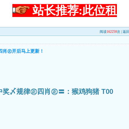
站长推荐:此位租
阅读
162259
次 |
返
㊣四肖㊣开后马上更新！
中奖〆规律㊣四肖㊣〓：猴鸡狗猪 T00