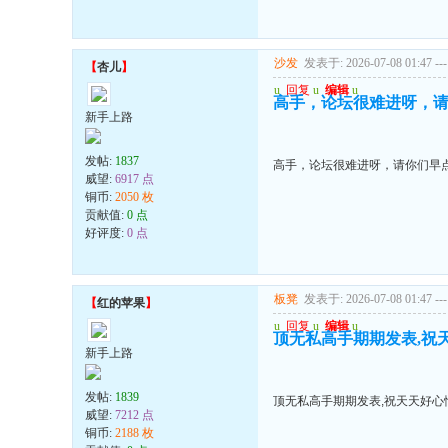
沙发
发表于: 2026-07-08 01:47
---
【
杏儿
】
u
回复
u
编辑
u
高手，论坛很难进呀，
新手上路
发帖:
1837
高手，论坛很难进呀，请你们早
威望:
6917 点
铜币:
2050 枚
贡献值:
0 点
好评度:
0 点
板凳
发表于: 2026-07-08 01:47
---
【
红的苹果
】
u
回复
u
编辑
u
顶无私高手期期发表,祝天
新手上路
发帖:
1839
顶无私高手期期发表,祝天天好心情
威望:
7212 点
铜币:
2188 枚