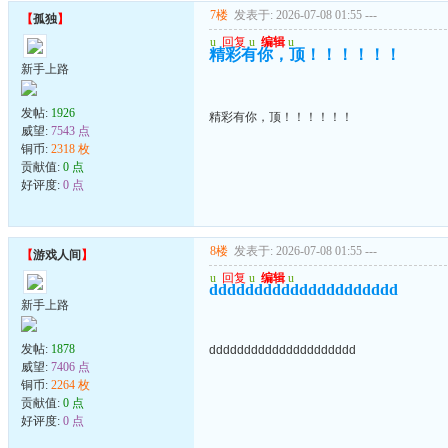
7楼
发表于: 2026-07-08 01:55
---
【
孤独
】
u
回复
u
编辑
u
精彩有你，顶！！！！！！
新手上路
发帖:
1926
精彩有你，顶！！！！！！
威望:
7543 点
铜币:
2318 枚
贡献值:
0 点
好评度:
0 点
8楼
发表于: 2026-07-08 01:55
---
【
游戏人间
】
u
回复
u
编辑
u
ddddddddddddddddddddd
新手上路
发帖:
1878
ddddddddddddddddddddd
威望:
7406 点
铜币:
2264 枚
贡献值:
0 点
好评度:
0 点