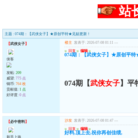
站
主题 : 074期：【武侠女子】★原创平特★见贴更新！
楼主
发表于: 2026-07-08 01:11
---
【
武侠女子
】
u
回复
u
编辑
u
074期：【武侠女子】★原创平特
侠客
发帖:
209
威望:
775 点
074期【
武侠女子
】平
铜币:
764 枚
贡献值:
1 点
好评度:
0 点
沙发
发表于: 2026-07-08 01:47
---
【
必中密料
】
u
回复
u
编辑
u
好料,顶上去,祝你再创佳绩,
新手上路