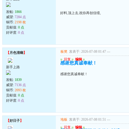
发帖:
1866
好料,顶上去,祝你再创佳绩,
威望:
7284 点
铜币:
2198 枚
贡献值:
0 点
好评度:
0 点
板凳
发表于: 2026-07-08 01:47
---
【
月色清幽
】
u
回复
u
编辑
u
感谢您真诚奉献！
新手上路
感谢您真诚奉献！
发帖:
1839
威望:
7136 点
铜币:
2093 枚
贡献值:
0 点
好评度:
0 点
地板
发表于: 2026-07-08 01:51
---
【
好日子
】
u
回复
u
编辑
u