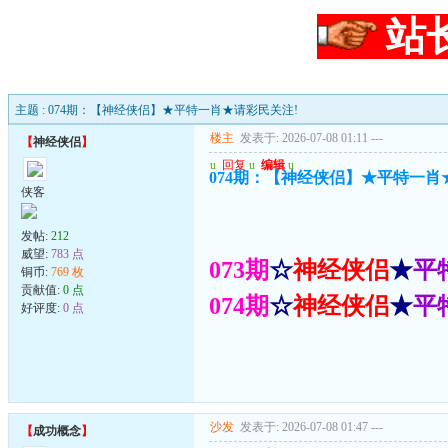
站
主题 : 074期：【神经侠侣】★平特一肖★请彩民关注!
楼主
发表于: 2026-07-08 01:11
---
【
神经侠侣
】
u
回复
u
编辑
u
074期：【神经侠侣】★平特一肖
侠客
发帖:
212
威望:
783 点
073期
☆
神经侠侣
★
平
铜币:
769 枚
贡献值:
0 点
074期
☆
神经侠侣
★
平
好评度:
0 点
沙发
发表于: 2026-07-08 01:47
---
【
成功概念
】