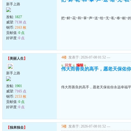
新手上路
发帖:
1827
把~鲜~花~和~掌~声~送~给~无~私~奉~献~
威望:
7138 点
铜币:
2163 枚
贡献值:
0 点
好评度:
0 点
4楼
发表于: 2026-07-08 01:52
---
【
美丽人生
】
u
回复
u
编辑
u
伟大而善良的高手，愿老天保佑
新手上路
发帖:
1901
伟大而善良的高手，愿老天保佑你永远幸福
威望:
7165 点
铜币:
2153 枚
贡献值:
0 点
好评度:
0 点
5楼
发表于: 2026-07-08 01:52
---
【
独来独去
】