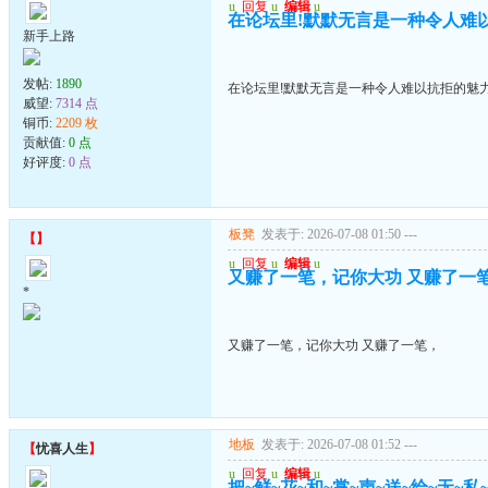
u
回复
u
编辑
u
在论坛里!默默无言是一种令人难
新手上路
发帖:
1890
在论坛里!默默无言是一种令人难以抗拒的魅
威望:
7314 点
铜币:
2209 枚
贡献值:
0 点
好评度:
0 点
板凳
发表于: 2026-07-08 01:50
---
【
】
u
回复
u
编辑
u
又赚了一笔，记你大功 又赚了一
*
又赚了一笔，记你大功 又赚了一笔，
地板
发表于: 2026-07-08 01:52
---
【
忧喜人生
】
u
回复
u
编辑
u
把~鲜~花~和~掌~声~送~给~无~私