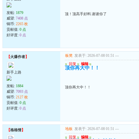
发帖:
1879
顶！顶高手好料.谢谢你了
威望:
7408 点
铜币:
2265 枚
贡献值:
0 点
好评度:
0 点
板凳
发表于: 2026-07-08 01:51
---
【
火爆作者
】
u
回复
u
编辑
u
顶你再大中！！
新手上路
发帖:
1884
顶你再大中！！
威望:
7093 点
铜币:
2127 枚
贡献值:
0 点
好评度:
0 点
地板
发表于: 2026-07-08 01:51
---
【
格格情
】
u
回复
u
编辑
u