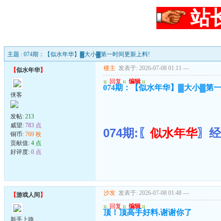
站
主题 : 074期：【似水年华】▓大小▓第一时间更新上料!
楼主
发表于: 2026-07-08 01:11
---
【
似水年华
】
u
回复
u
编辑
u
074期：【似水年华】▓大小▓第
侠客
发帖:
213
威望:
783 点
074期:〖
似水年华
〗经
铜币:
769 枚
贡献值:
4 点
好评度:
0 点
沙发
发表于: 2026-07-08 01:48
---
【
游戏人间
】
u
回复
u
编辑
u
顶！顶高手好料.谢谢你了
新手上路