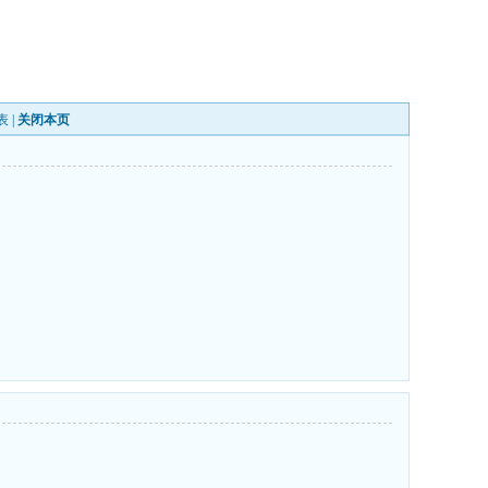
表
|
关闭本页