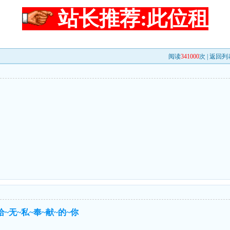
站长推荐:此位租
阅读
341000
次 |
返回列
给~无~私~奉~献~的~你