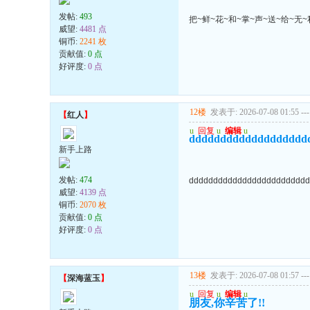
发帖:
493
把~鲜~花~和~掌~声~送~给~无~
威望:
4481 点
铜币:
2241 枚
贡献值:
0 点
好评度:
0 点
12楼
发表于: 2026-07-08 01:55
---
【
红人
】
u
回复
u
编辑
u
ddddddddddddddddddd
新手上路
发帖:
474
ddddddddddddddddddddddddd
威望:
4139 点
铜币:
2070 枚
贡献值:
0 点
好评度:
0 点
13楼
发表于: 2026-07-08 01:57
---
【
深海蓝玉
】
u
回复
u
编辑
u
朋友,你辛苦了!!