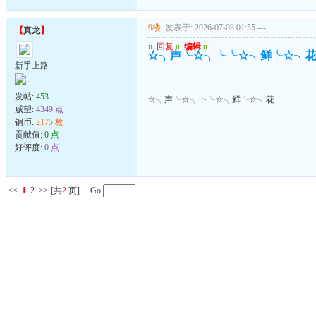
9楼
发表于: 2026-07-08 01:55
---
【
真龙
】
u
回复
u
编辑
u
☆╮声╰☆╮╰╰☆╮鲜╰☆╮
新手上路
发帖:
453
☆╮声╰☆╮╰╰☆╮鲜╰☆╮花
威望:
4349 点
铜币:
2175 枚
贡献值:
0 点
好评度:
0 点
<<
1
2
>>
[共
2
页] Go