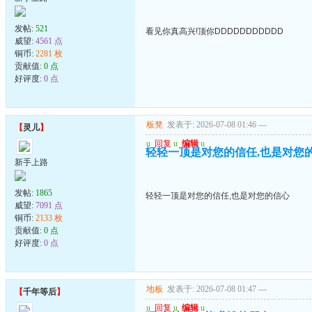
发帖:
521
看见你真高兴!顶你DDDDDDDDDDD
威望:
4561 点
铜币:
2281 枚
贡献值:
0 点
好评度:
0 点
板凳
发表于: 2026-07-08 01:46
---
【
灵儿
】
u
回复
u
编辑
u
轻轻一顶是对您的信任,也是对您
新手上路
发帖:
1865
轻轻一顶是对您的信任,也是对您的信心
威望:
7091 点
铜币:
2133 枚
贡献值:
0 点
好评度:
0 点
地板
发表于: 2026-07-08 01:47
---
【
千年等后
】
u
回复
u
编辑
u