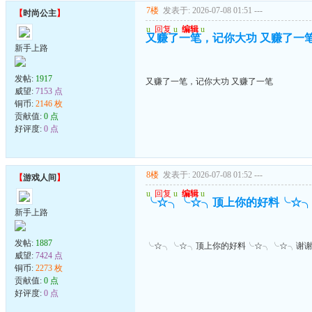
7楼
发表于: 2026-07-08 01:51
---
【
时尚公主
】
u
回复
u
编辑
u
又赚了一笔，记你大功 又赚了一
新手上路
发帖:
1917
又赚了一笔，记你大功 又赚了一笔
威望:
7153 点
铜币:
2146 枚
贡献值:
0 点
好评度:
0 点
8楼
发表于: 2026-07-08 01:52
---
【
游戏人间
】
u
回复
u
编辑
u
╰☆╮╰☆╮顶上你的好料╰☆
新手上路
发帖:
1887
╰☆╮╰☆╮顶上你的好料╰☆╮╰☆╮谢
威望:
7424 点
铜币:
2273 枚
贡献值:
0 点
好评度:
0 点