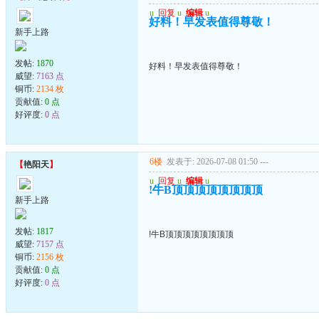
u
回复
u
编辑
u
好料！早发表值得尊敬！
新手上路
发帖:
1870
好料！早发表值得尊敬！
威望:
7163 点
铜币:
2134 枚
贡献值:
0 点
好评度:
0 点
6楼
发表于: 2026-07-08 01:50
---
【
艳阳天
】
u
回复
u
编辑
u
!牛B顶顶顶顶顶顶顶顶
新手上路
发帖:
1817
!牛B顶顶顶顶顶顶顶顶
威望:
7157 点
铜币:
2156 枚
贡献值:
0 点
好评度:
0 点