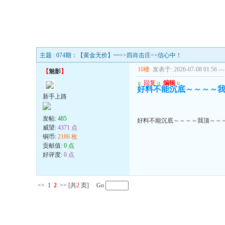
主题 : 074期：【黄金无价】━>>四肖击庄<<信心中！
10楼
发表于: 2026-07-08 01:56
---
【
魅影
】
u
回复
u
编辑
u
好料不能沉底～～～～
新手上路
发帖:
485
好料不能沉底～～～～我顶～～
威望:
4371 点
铜币:
2186 枚
贡献值:
0 点
好评度:
0 点
<<
1
2
>>
[共
2
页] Go