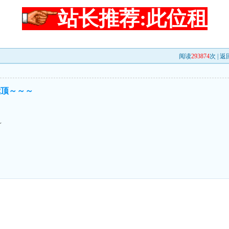
站长推荐:此位租
阅读
293874
次 |
返
我顶～～～
～